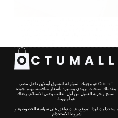
تعد القعدة العربي من أبرز قطع الأثاث التي تضفي لمسة
شرقية وراحة استثنائية. يقدم لك أكتومول دليلاً شاملاً لاختيار
الجلسة المثالية، مع التركيز على عوامل الجودة مثل كثافة
الإسفنج، مرونة الحشو، والمقاسات المناسبة. اكتشف أهم
النصائح لضمان عمر افتراضي طويل، وتعرف على خيارات
التخصيص والأسعار وخدمات التوصيل المتاحة للحصول على
مجلس عربي يجمع بين الأصالة والراحة.
Octumall هو وجهتك الموثوقة للتسوق أونلاين داخل مصر،
بنقدملك منتجات تريندي ومميزة بأسعار منافسة. نهتم بجودة
المنتج وتجربة العميل من أول الطلب وحتى الاستلام. رضاك
هو أولويتنا.
باستخدامك لهذا الموقع، فإنك توافق على
سياسة الخصوصية
و
شروط الاستخدام
.