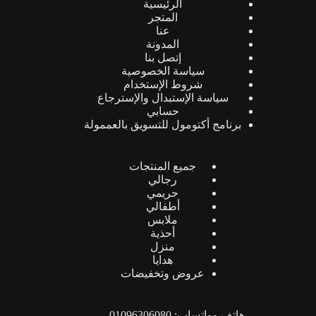
الرئيسية
المتجر
عنا
المدونة
إتصل بنا
سياسة الخصوصية
شروط الإستخدام
سياسة الإستبدال والإسترجاع
حسابي
برنامج أكتومول للتسويق بالعممولة
جميع المنتجات
رجالي
حريمي
أطفالي
ملابس
أحذية
منزل
هدايا
عروض وتخفيضات
هاتف وواتساب: 01096306080