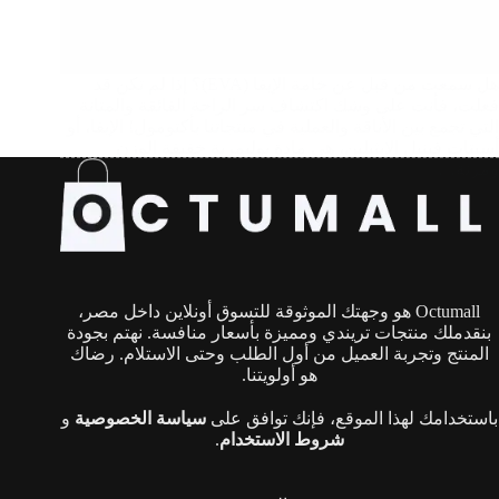
هل سمعت من قبل عن خامة الإيفا (EVA)؟ إذا لم تكن قد
فعلت، فأنت على وشك اكتشاف سر الراحة الفائقة والمتانة
التي تجمع بين الأناقة والعملية في منتجاتنا بأكتومول! الإيفا، أو
أسيتات فينيل الإيثيلين، هي مادة بوليمرية خفيفة الوزن
ومرنة…
Octumall هو وجهتك الموثوقة للتسوق أونلاين داخل مصر،
بنقدملك منتجات تريندي ومميزة بأسعار منافسة. نهتم بجودة
المنتج وتجربة العميل من أول الطلب وحتى الاستلام. رضاك
هو أولويتنا.
باستخدامك لهذا الموقع، فإنك توافق على
سياسة الخصوصية
و
شروط الاستخدام
.