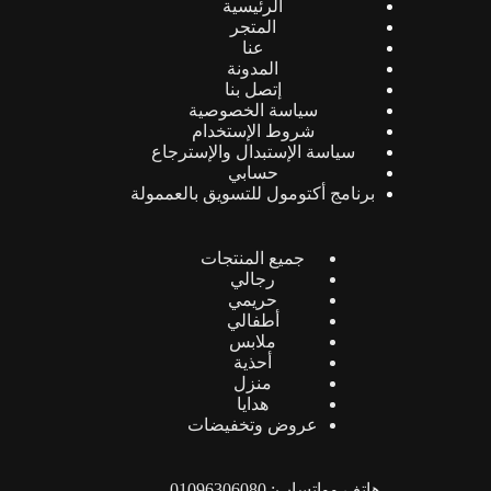
الرئيسية
المتجر
عنا
المدونة
إتصل بنا
سياسة الخصوصية
شروط الإستخدام
سياسة الإستبدال والإسترجاع
حسابي
برنامج أكتومول للتسويق بالعممولة
جميع المنتجات
رجالي
حريمي
أطفالي
ملابس
أحذية
منزل
هدايا
عروض وتخفيضات
هاتف وواتساب: 01096306080