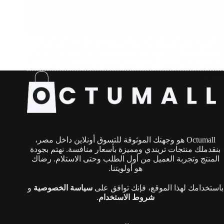
هل سمعت من قبل عن خامة الإيفا (EVA)؟ إذا لم تكن قد
فعلت، فأنت على وشك اكتشاف سر الراحة الفائقة والمتانة
التي تجمع بين الأناقة والعملية في منتجاتنا بأكتومول! الإيفا، أو
أسيتات فينيل الإيثيلين، هي مادة بوليمرية خفيفة الوزن
ومرنة…
Octumall هو وجهتك الموثوقة للتسوق أونلاين داخل مصر،
بنقدملك منتجات تريندي ومميزة بأسعار منافسة. نهتم بجودة
المنتج وتجربة العميل من أول الطلب وحتى الاستلام. رضاك
هو أولويتنا.
باستخدامك لهذا الموقع، فإنك توافق على
سياسة الخصوصية
و
شروط الاستخدام
.