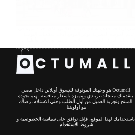
شي إن (Shein) هو عملاق الأزياء العالمي الذي أحدث ثورة في
عالم الموضة العصرية. يوفر الموقع آلاف المنتجات اليومية
التي تلبي أذواق الجميع من ملابس حريمي ورجالي وأطفال،
وصولاً إلى الإكسسوارات ومستلزمات المنزل. استكشف معنا
كيف أصبح موقع شي إن…
Octumall هو وجهتك الموثوقة للتسوق أونلاين داخل مصر،
بنقدملك منتجات تريندي ومميزة بأسعار منافسة. نهتم بجودة
المنتج وتجربة العميل من أول الطلب وحتى الاستلام. رضاك
هو أولويتنا.
باستخدامك لهذا الموقع، فإنك توافق على
سياسة الخصوصية
و
شروط الاستخدام
.