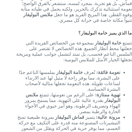
قماش، بل هو تجربة. بمجرد لمسه، ستشعر بالفرق الواضح؛
نعومة استثنائية تذكرك بالحرير، ولكنه يحمل في طياته متانة
وقوة القطن. هذا المزيج الفريد هو ما جعل
ملابس البوليفار
تتبوأ مكانة خاصة في خزانة كل مصري.
ما الذي يميز خامة البوليفار؟
تتمتع
خامة البوليفار
بمجموعة من الخصائص الفريدة التي
جعلتها محط أنظار الجميع. هذه الخصائص لا تقتصر على
الملمس الناعم فحسب، بل تمتد لتشمل جوانب عملية ومريحة
تجعلها الخيار الأمثل للملابس اليومية:
نعومة فائقة:
تُعرف
خامة البوليفار
بملمسها الناعم جدًا
على البشرة، مما يوفر راحة لا مثيل لها عند الارتداء
لساعات طويلة. هذه النعومة تجعلها مثالية لأصحاب
البشرة الحساسة.
تهوية ممتازة:
على الرغم من نعومتها، تتمتع
ملابس
البوليفار
بقدرة عالية على التهوية، مما يسمح بمرور
الهواء وتصريف الرطوبة، وهو أمر حيوي في الأجواء
الحارة والرطبة بمصر.
مرونة عالية:
يتميز
قماش البوليفار
بمرونة طبيعية تمنح
التيشيرتات المصنوعة منه قدرة على التكيف مع حركة
الجسم، مما يوفر حرية في الحركة ويقلل من الشعور