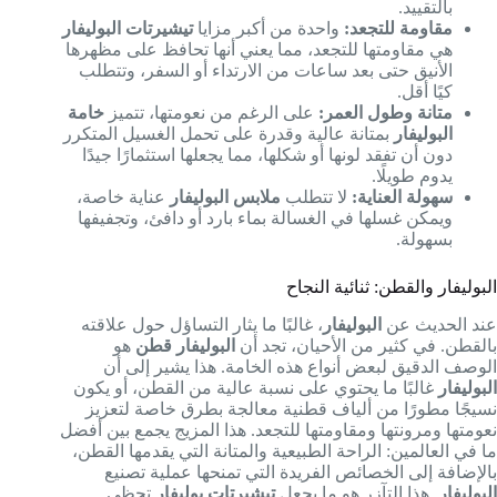
بالتقييد.
مقاومة للتجعد:
واحدة من أكبر مزايا
تيشيرتات البوليفار
هي مقاومتها للتجعد، مما يعني أنها تحافظ على مظهرها
الأنيق حتى بعد ساعات من الارتداء أو السفر، وتتطلب
كيًا أقل.
متانة وطول العمر:
على الرغم من نعومتها، تتميز
خامة
البوليفار
بمتانة عالية وقدرة على تحمل الغسيل المتكرر
دون أن تفقد لونها أو شكلها، مما يجعلها استثمارًا جيدًا
يدوم طويلًا.
سهولة العناية:
لا تتطلب
ملابس البوليفار
عناية خاصة،
ويمكن غسلها في الغسالة بماء بارد أو دافئ، وتجفيفها
بسهولة.
البوليفار والقطن: ثنائية النجاح
عند الحديث عن
البوليفار
، غالبًا ما يثار التساؤل حول علاقته
بالقطن. في كثير من الأحيان، تجد أن
البوليفار قطن
هو
الوصف الدقيق لبعض أنواع هذه الخامة. هذا يشير إلى أن
البوليفار
غالبًا ما يحتوي على نسبة عالية من القطن، أو يكون
نسيجًا مطورًا من ألياف قطنية معالجة بطرق خاصة لتعزيز
نعومتها ومرونتها ومقاومتها للتجعد. هذا المزيج يجمع بين أفضل
ما في العالمين: الراحة الطبيعية والمتانة التي يقدمها القطن،
بالإضافة إلى الخصائص الفريدة التي تمنحها عملية تصنيع
البوليفار
. هذا التآزر هو ما يجعل
تيشيرتات بوليفار
تحظى