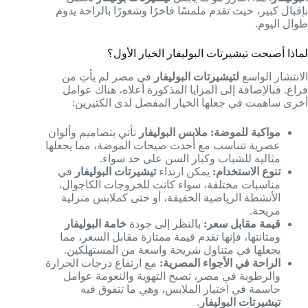
بإقبال كبير، حيث تقدم ملمسًا فاخرًا وشعورًا بالراحة يدوم
طوال اليوم.
لماذا أصبحت تيشيرتات البوليفار الخيار الأول؟
الانتشار الواسع
لتيشيرتات البوليفار
في مصر لم يأتِ من
فراغ. فبالإضافة إلى المزايا المذكورة أعلاه، هناك عوامل
أخرى ساهمت في جعلها الخيار المفضل لدى الكثيرين:
مواكبة للموضة:
ملابس البوليفار
تأتي بتصاميم وألوان
عصرية تتناسب مع أحدث صيحات الموضة، مما يجعلها
مثالية للشباب وكبار السن على حد سواء.
تنوع الاستخدام:
يمكن ارتداء
تيشيرتات البوليفار
في
مناسبات مختلفة، سواء كانت للخروجات الكاجوال،
الأنشطة الرياضية الخفيفة، أو حتى كملابس منزلية
مريحة.
قيمة مقابل سعر:
بالنظر إلى جودة
خامة البوليفار
ومتانتها، فإنها تقدم قيمة ممتازة مقابل السعر، مما
يجعلها في متناول شريحة واسعة من المستهلكين.
الراحة في الأجواء المصرية:
مع ارتفاع درجات الحرارة
والرطوبة في مصر، تصبح التهوية والنعومة عوامل
حاسمة في اختيار الملابس، وهي ما تتفوق فيه
تيشيرتات البوليفار
.