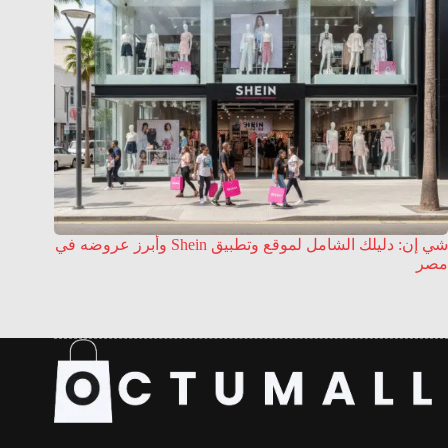
شي إن: دليلك الشامل لموقع وتطبيق Shein وأبرز عروضه في
مصر