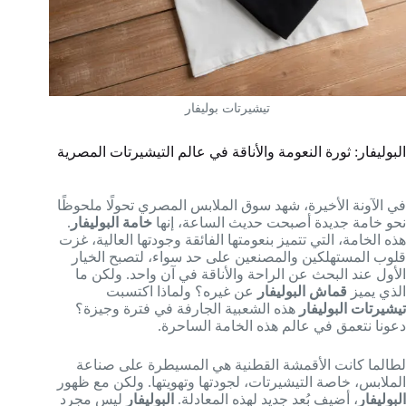
تيشيرتات بوليفار
البوليفار: ثورة النعومة والأناقة في عالم التيشيرتات المصرية
في الآونة الأخيرة، شهد سوق الملابس المصري تحولًا ملحوظًا
نحو خامة جديدة أصبحت حديث الساعة، إنها
خامة البوليفار
.
هذه الخامة، التي تتميز بنعومتها الفائقة وجودتها العالية، غزت
قلوب المستهلكين والمصنعين على حد سواء، لتصبح الخيار
الأول عند البحث عن الراحة والأناقة في آن واحد. ولكن ما
الذي يميز
قماش البوليفار
عن غيره؟ ولماذا اكتسبت
تيشيرتات البوليفار
هذه الشعبية الجارفة في فترة وجيزة؟
دعونا نتعمق في عالم هذه الخامة الساحرة.
لطالما كانت الأقمشة القطنية هي المسيطرة على صناعة
الملابس، خاصة التيشيرتات، لجودتها وتهويتها. ولكن مع ظهور
البوليفار
، أضيف بُعد جديد لهذه المعادلة.
البوليفار
ليس مجرد