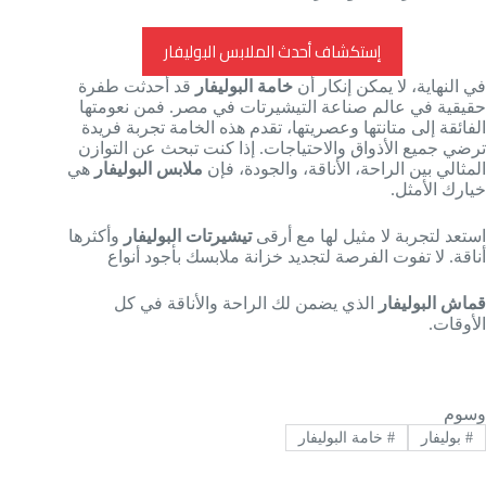
إستكشاف أحدث الملابس البوليفار
في النهاية، لا يمكن إنكار أن
خامة البوليفار
قد أحدثت طفرة
حقيقية في عالم صناعة التيشيرتات في مصر. فمن نعومتها
الفائقة إلى متانتها وعصريتها، تقدم هذه الخامة تجربة فريدة
ترضي جميع الأذواق والاحتياجات. إذا كنت تبحث عن التوازن
المثالي بين الراحة، الأناقة، والجودة، فإن
ملابس البوليفار
هي
خيارك الأمثل.
استعد لتجربة لا مثيل لها مع أرقى
تيشيرتات البوليفار
وأكثرها
أناقة. لا تفوت الفرصة لتجديد خزانة ملابسك بأجود أنواع
قماش البوليفار
الذي يضمن لك الراحة والأناقة في كل
الأوقات.
وسوم
#
بوليفار
#
خامة البوليفار