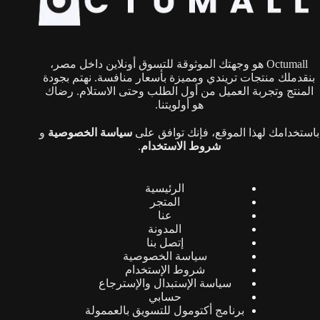
اختيار
الخيارات
على
صفحة
Octumall هو وجهتك الموثوقة للتسوق أونلاين داخل مصر،
المنتج
بنقدملك منتجات تريندي ومميزة بأسعار منافسة. نهتم بجودة
المنتج وتجربة العميل من أول الطلب وحتى الاستلام. رضاك
هو أولويتنا.
باستخدامك لهذا الموقع، فإنك توافق على
سياسة الخصوصية
و
شروط الاستخدام
.
الرئيسية
المتجر
عنا
المدونة
إتصل بنا
سياسة الخصوصية
شروط الإستخدام
سياسة الإستبدال والإسترجاع
حسابي
برنامج أكتومول للتسويق بالعممولة