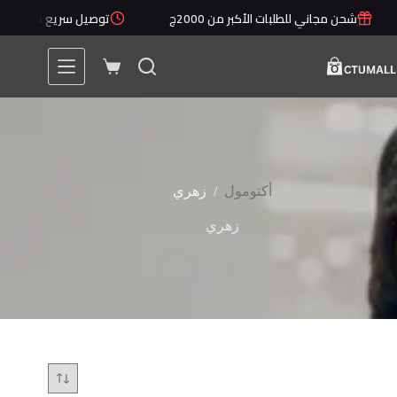
لتجاوز
شحن مجاني للطلبات الأكبر من 2000ج
توصيل سريع خلال 1 - 5 أيام
لى
لمحتوى
عربة
التسوق
/
أكتومول
زهري
زهري