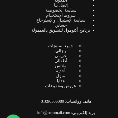
المدونة
إتصل بنا
سياسة الخصوصية
شروط الإستخدام
سياسة الإستبدال والإسترجاع
حسابي
برنامج أكتومول للتسويق بالعممولة
جميع المنتجات
رجالي
حريمي
أطفالي
ملابس
أحذية
منزل
هدايا
عروض وتخفيضات
هاتف وواتساب: 01096306080
بريد إلكتروني: info@octumall.com