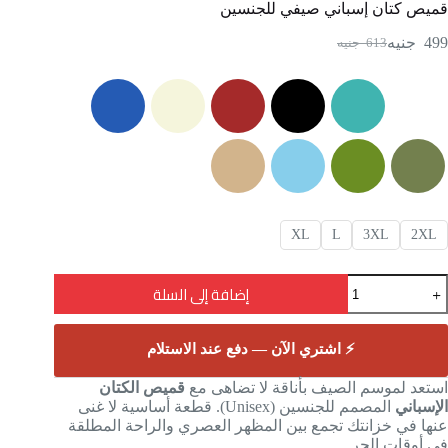
قميص كتان إسباني صيفي للجنسين
499
جنيه
613
جنيه
XL
L
3XL
2XL
إضافة إلى السلة
⚡ اشتري الآن — دفع عند الاستلام
استعد لموسم الصيف بأناقة لا تضاهى مع
قميص الكتان
الإسباني
المصمم للجنسين (Unisex). قطعة أساسية لا غنى
عنها في خزانتك تجمع بين المظهر العصري والراحة المطلقة
في أوقات الحر.