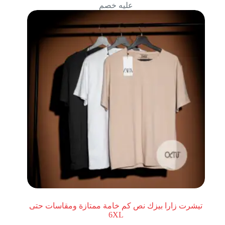
عليه خصم
تيشرت زارا بيزك نص كم خامة ممتازة ومقاسات حتى
6XL