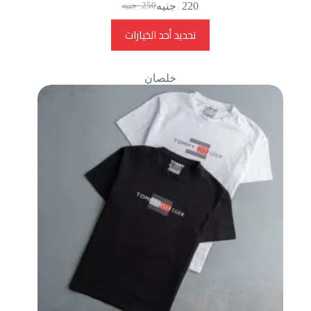
220
جنيه
250
جنيه
تحديد أحد الخيارات
خلصان