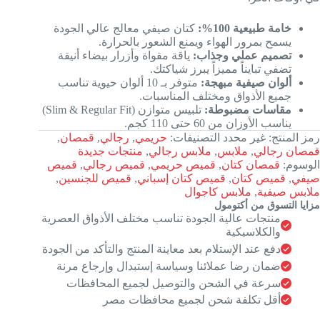
خامة طبيعية 100%:
كتان صيفي معالج عالي الجودة
يسمح بمرور الهواء ويمنع الشعور بالحرارة.
تصميم عملي وجذاب:
ياقة مقواة وأزرار بيضاء أنيقة
تضفي تبايناً مميزاً يبرز شياكتك.
ألوان صيفية مبهجة:
متوفر بـ 10 ألوان حيوية تناسب
جميع الأذواق ومختلف المناسبات.
مقاسات مضبوطة:
تلبيس متوازن (Slim & Regular Fit)
يناسب الأوزان من 60 حتى 110 كجم.
رمز المنتج:
غير محدد
التصنيفات:
حريمي
,
رجالي
,
قمصان
,
قمصان رجالي
,
ملابس
,
ملابس رجالي
,
منتجات جديدة
الوسوم:
قمصان كتان
,
قميص حريمي
,
قميص رجالي
,
قميص
صيفي
,
قميص كتان
,
قميص كتان إسباني
,
قميص للجنسين
,
ملابس صيفية
,
ملابس كاجوال
مزايا التسوق من أكتومول
منتجات عالية الجودة تناسب مختلف الأذواق العصرية
والكلاسيكية
دفع عند الإستلام بعد معاينة المنتج والتأكد من الجودة
ضمان رضا عملائنا وسياسة إستبدال وإرجاع مرنة
سرعة في الشحن والتوصيل لجميع المحافظات
أقل تكلفة شحن لجميع محافظات مصر