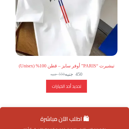
تيشيرت “PARIS” أوفر سايز – قطن 100% (Unisex)
450
جنيه
550
جنيه
تحديد أحد الخيارات
🛍️ اطلب الآن مباشرة