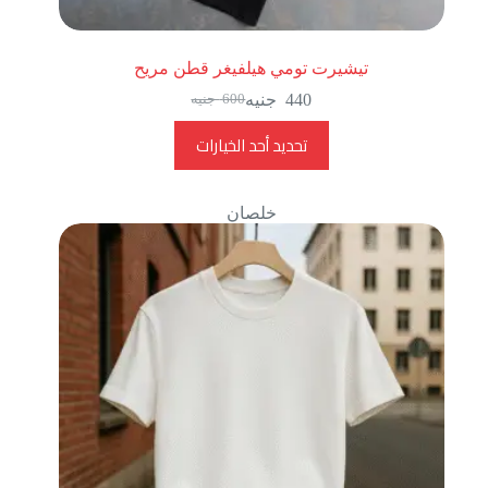
تيشيرت تومي هيلفيغر قطن مريح
440
جنيه
600
جنيه
تحديد أحد الخيارات
خلصان