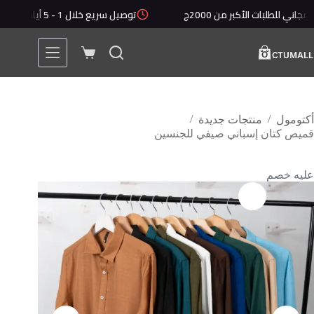
ت الأكبر من 2000ج
توصيل سريع خلال 1 - 5 أيام
أقل ق
/
/
أكتومول
منتجات جديدة
قميص كتان إسباني صيفي للجنسين
عليه خصم