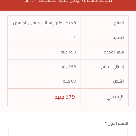
دفع عند الاستلام • توصيل لجميع المحافظات 1–5 أيام
المنتج
قميص كتان إسباني صيفي للجنسين
الكمية
1
سعر الوحدة
499
جنيه
إجمالي المنتج
499
جنيه
الشحن
80 جنيه
579
جنيه
الإجمالي
الاسم الأول
*