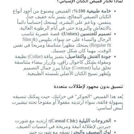
لماذا تختار قميص الكتان الإسباني؟
خامة طبيعية 100%:
القميص مصنوع من أجود أنواع
الكتان الصيفي المعالج، يتميز بأنه خفيف جداً،
يتنفس، وناعم على البشرة، ليمنحك إحساساً دائماً
بالانتعاش والبرودة حتى في أيام الرطوبة العالية.
تصميم للجنسين (Unisex):
قصة عصرية تناسب
الرجال والنساء على حد سواء، بتلبيس (Slim &
Regular fit) يمنحك مظهراً متناسقاً ومريحاً في نفس
الوقت، مهما كان شكل جسمك.
جودة الفنش والتفاصيل:
يتميز بياقة (Collar) نظيفة
ومقواة بشكل كاجوال راقي، وأزرار بيضاء متناسقة
تخلق تبايناً (Contrast) جذاباً يبرز جمال التصميم
ويُظهر نسيج الكتان الأصلي بلمسته الطبيعية.
تنسيق بدون مجهود لإطلالات متعددة
يُعد هذا القميص “الجوكر” في خزانتك، حيث يمكنك تنسيقه
بسهولة فائقة، سواء ارتديته مقفولاً أو مفتوحاً تحته تيشيرت
أبيض أساسي:
الخروجات الليلية (Casual Chic):
ارتديه مع شورت
جبردين لإطلالة أنيقة ومريحة في أمسيات الصيف.
لوك المصيف والبحر:
نسقه مع شورت جينز