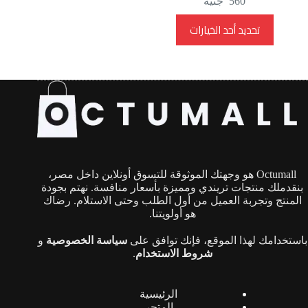
560
جنيه
هناك
تحديد أحد الخيارات
العديد
من
الأشكال
المختلفة
لهذا
المنتج.
يمكن
اختيار
الخيارات
على
صفحة
Octumall هو وجهتك الموثوقة للتسوق أونلاين داخل مصر،
المنتج
بنقدملك منتجات تريندي ومميزة بأسعار منافسة. نهتم بجودة
المنتج وتجربة العميل من أول الطلب وحتى الاستلام. رضاك
هو أولويتنا.
باستخدامك لهذا الموقع، فإنك توافق على
سياسة الخصوصية
و
شروط الاستخدام
.
الرئيسية
المتجر