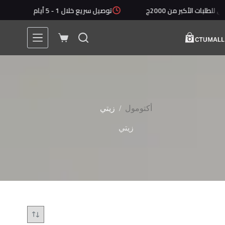
لتجاوز
لبات الأكبر من 2000ج
توصيل سريع خلال 1 - 5 أيام
أقل
لى
لمحتوى
عربة
التسوق
/
أكتومول
زيتي
زيتي