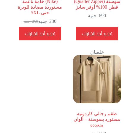
سوستة (Quarter Zipper)
(Nike) خامة ناعمة
قطن 100% أوفر سايز
مستوردة مضادة للوبرة
حتى 5XL
690
جنيه
230
جنيه
269
جنيه
السعر
السعر
الحالي
الأصلي
هناك
هناك
تحديد أحد الخيارات
تحديد أحد الخيارات
هو:
هو:
العديد
العديد
269
230
من
من
جنيه.
جنيه.
الأشكال
الأشكال
خلصان
المختلفة
المختلفة
لهذا
لهذا
المنتج.
المنتج.
يمكن
يمكن
اختيار
اختيار
الخيارات
الخيارات
على
على
صفحة
صفحة
المنتج
المنتج
طقم رجالي كاردونيه
مستورد بسوستة – ألوان
متعددة