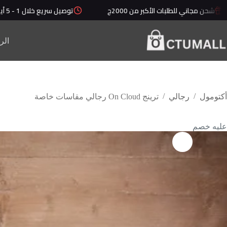
ت الأكبر من 2000ج
توصيل سريع خلال 1 - 5 أيام
أقل ق
الر
/
/
أكتومول
رجالي
ترينج On Cloud رجالي مقاسات خاصة
عليه خصم