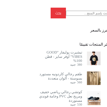
بحث
بحث
فرز بالسعر
ر المنتجات تقييمًا
تيشيرت بوليفار "GOOD
VIBES" أوفر سايز - قطن
100%
380
جنيه
طقم رجالي كاردونيه مستورد
بسوستة - ألوان متعددة
560
جنيه
كوتشي رجالي رياضي خفيف
ومريح نعل PVC وخامة فوندي
مستوردة
530
جنيه