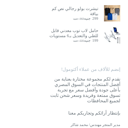
تيشرت بولو رجالي نص كم
بياقة
299
جنيه
363
جنيه
السعر
السعر
الحالي
الأصلي
هو:
هو:
حامل لاب توب معدني قابل
363
299
للطي والتعديل بـ6 مستويات
جنيه.
جنيه.
199
جنيه
225
جنيه
السعر
السعر
الحالي
الأصلي
هو:
هو:
225
199
جنيه.
جنيه.
إنضم للألاف من عملاء أكتومول!
نقدم لكم مجموعة مختارة بعناية من
أفضل المنتجات في السوق المصري
بأعلى جودة وأفضل سعر مع تجربة
تسوق ممتعة وفريدة وسعر شحن ثابت
لجميع المحافظات
بإنتظار أرائكم وتجاربكم معنا
مدير المتجر مهندس/ محمد شاكر