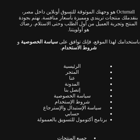
على
على
صفحة
صفحة
Octumall هو وجهتك الموثوقة للتسوق أونلاين داخل مصر،
المنتج
المنتج
بنقدملك منتجات تريندي ومميزة بأسعار منافسة. نهتم بجودة
المنتج وتجربة العميل من أول الطلب وحتى الاستلام. رضاك
هو أولويتنا.
باستخدامك لهذا الموقع، فإنك توافق على
سياسة الخصوصية
و
شروط الاستخدام
.
الرئيسية
المتجر
عنا
المدونة
إتصل بنا
سياسة الخصوصية
شروط الإستخدام
سياسة الإستبدال والإسترجاع
حسابي
برنامج أكتومول للتسويق بالعممولة
جميع المنتجات