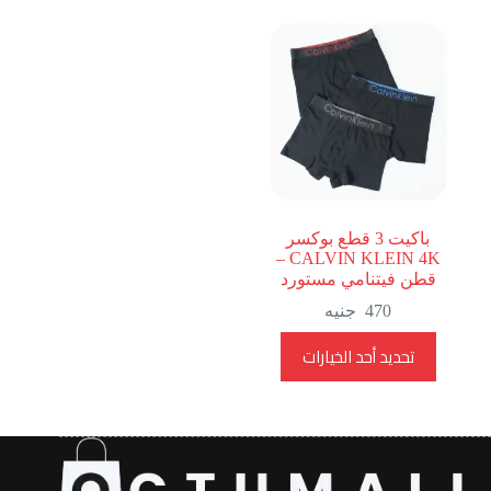
باكيت 3 قطع بوكسر
CALVIN KLEIN 4K –
قطن فيتنامي مستورد
470
جنيه
هناك
تحديد أحد الخيارات
العديد
من
الأشكال
المختلفة
لهذا
المنتج.
يمكن