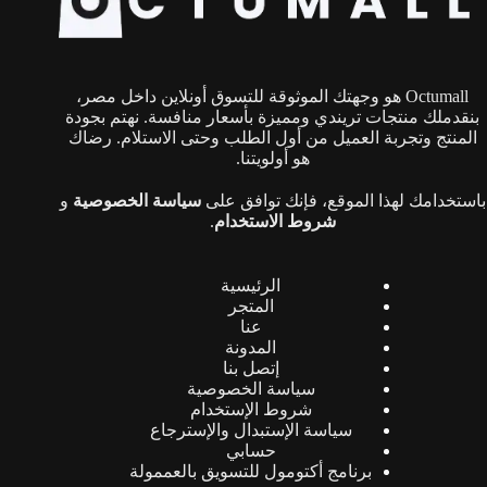
اختيار
الخيارات
على
صفحة
Octumall هو وجهتك الموثوقة للتسوق أونلاين داخل مصر،
المنتج
بنقدملك منتجات تريندي ومميزة بأسعار منافسة. نهتم بجودة
المنتج وتجربة العميل من أول الطلب وحتى الاستلام. رضاك
هو أولويتنا.
باستخدامك لهذا الموقع، فإنك توافق على
سياسة الخصوصية
و
شروط الاستخدام
.
الرئيسية
المتجر
عنا
المدونة
إتصل بنا
سياسة الخصوصية
شروط الإستخدام
سياسة الإستبدال والإسترجاع
حسابي
برنامج أكتومول للتسويق بالعممولة