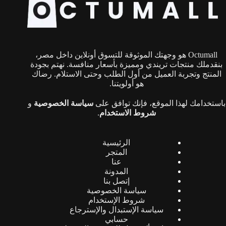
يمكن
يمكن
اختيار
اختيار
الخيارات
الخيارات
على
على
صفحة
صفحة
Octumall هو وجهتك الموثوقة للتسوق أونلاين داخل مصر،
المنتج
المنتج
بنقدملك منتجات تريندي ومميزة بأسعار منافسة. نهتم بجودة
المنتج وتجربة العميل من أول الطلب وحتى الاستلام. رضاك
هو أولويتنا.
باستخدامك لهذا الموقع، فإنك توافق على
سياسة الخصوصية
و
شروط الاستخدام
.
الرئيسية
المتجر
عنا
المدونة
إتصل بنا
سياسة الخصوصية
شروط الإستخدام
سياسة الإستبدال والإسترجاع
حسابي