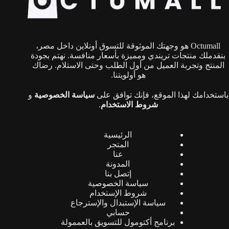
اختيار
الخيارات
على
صفحة
Octumall هو وجهتك الموثوقة للتسوق أونلاين داخل مصر،
المنتج
بنقدملك منتجات تريندي ومميزة بأسعار منافسة. نهتم بجودة
المنتج وتجربة العميل من أول الطلب وحتى الاستلام. رضاك
هو أولويتنا.
باستخدامك لهذا الموقع، فإنك توافق على
سياسة الخصوصية
و
شروط الاستخدام
.
الرئيسية
المتجر
عنا
المدونة
إتصل بنا
سياسة الخصوصية
شروط الإستخدام
سياسة الإستبدال والإسترجاع
حسابي
برنامج أكتومول للتسويق بالعممولة