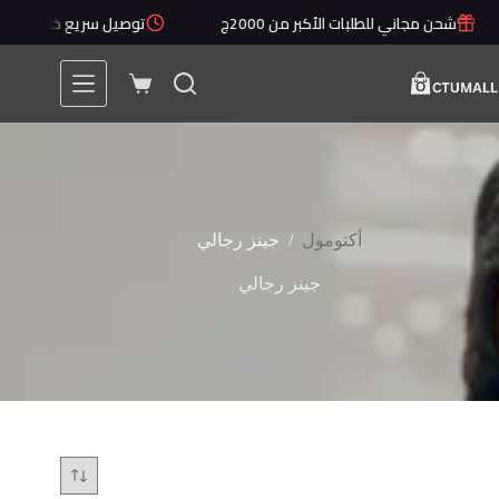
لتجاوز
شحن مجاني للطلبات الأكبر من 2000ج
توصيل سريع خلال 1 - 5 أيام
لى
لمحتوى
عربة
التسوق
/
أكتومول
جينز رجالي
جينز رجالي