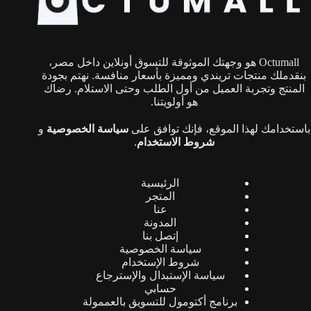
اختيار
اختيار
الخيارات
الخيارات
على
على
صفحة
صفحة
Octumall هو وجهتك الموثوقة للتسوق أونلاين داخل مصر،
المنتج
المنتج
بنقدملك منتجات تريندي ومميزة بأسعار منافسة. نهتم بجودة
المنتج وتجربة العميل من أول الطلب وحتى الاستلام. رضاك
هو أولويتنا.
باستخدامك لهذا الموقع، فإنك توافق على
سياسة الخصوصية
و
شروط الاستخدام
.
الرئيسية
المتجر
عنا
المدونة
إتصل بنا
سياسة الخصوصية
شروط الإستخدام
سياسة الإستبدال والإسترجاع
حسابي
برنامج أكتومول للتسويق بالعممولة