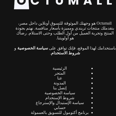
اختيار
الخيارات
على
صفحة
Octumall هو وجهتك الموثوقة للتسوق أونلاين داخل مصر،
المنتج
بنقدملك منتجات تريندي ومميزة بأسعار منافسة. نهتم بجودة
المنتج وتجربة العميل من أول الطلب وحتى الاستلام. رضاك
هو أولويتنا.
باستخدامك لهذا الموقع، فإنك توافق على
سياسة الخصوصية
و
شروط الاستخدام
.
الرئيسية
المتجر
عنا
المدونة
إتصل بنا
سياسة الخصوصية
شروط الإستخدام
سياسة الإستبدال والإسترجاع
حسابي
برنامج أكتومول للتسويق بالعممولة