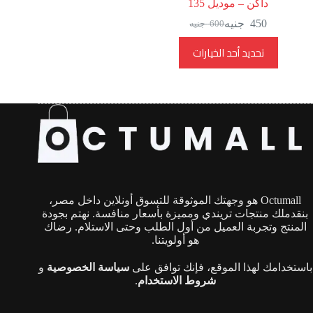
داكن – موديل 135
450
جنيه
600
جنيه
السعر
السعر
الحالي
الأصلي
هناك
تحديد أحد الخيارات
هو:
هو:
العديد
600
450
من
جنيه.
جنيه.
الأشكال
المختلفة
لهذا
المنتج.
يمكن
اختيار
الخيارات
على
صفحة
Octumall هو وجهتك الموثوقة للتسوق أونلاين داخل مصر،
المنتج
بنقدملك منتجات تريندي ومميزة بأسعار منافسة. نهتم بجودة
المنتج وتجربة العميل من أول الطلب وحتى الاستلام. رضاك
هو أولويتنا.
باستخدامك لهذا الموقع، فإنك توافق على
سياسة الخصوصية
و
شروط الاستخدام
.