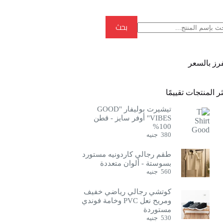
بحث
بحث
فرز بالسعر
ر المنتجات تقييمًا
تيشيرت بوليفار "GOOD
VIBES" أوفر سايز - قطن
100%
380
جنيه
طقم رجالي كاردونيه مستورد
بسوستة - ألوان متعددة
560
جنيه
كوتشي رجالي رياضي خفيف
ومريح نعل PVC وخامة فوندي
مستوردة
530
جنيه