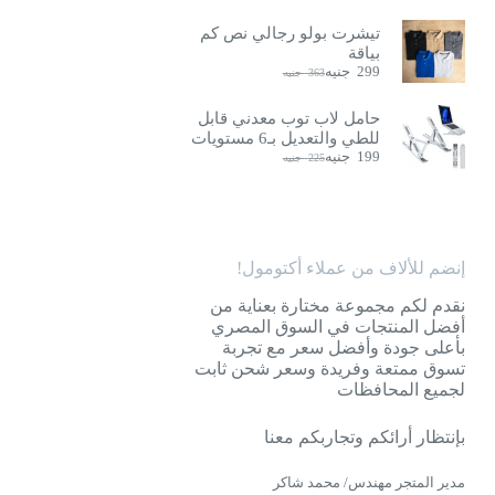
تيشرت بولو رجالي نص كم
بياقة
299
جنيه
363
جنيه
السعر
السعر
الحالي
الأصلي
هو:
هو:
حامل لاب توب معدني قابل
363
299
للطي والتعديل بـ6 مستويات
جنيه.
جنيه.
199
جنيه
225
جنيه
السعر
السعر
الحالي
الأصلي
هو:
هو:
225
199
جنيه.
جنيه.
إنضم للألاف من عملاء أكتومول!
نقدم لكم مجموعة مختارة بعناية من
أفضل المنتجات في السوق المصري
بأعلى جودة وأفضل سعر مع تجربة
تسوق ممتعة وفريدة وسعر شحن ثابت
لجميع المحافظات
بإنتظار أرائكم وتجاربكم معنا
مدير المتجر مهندس/ محمد شاكر