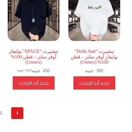
يمكن
يمكن
اختيار
اختيار
الخيارات
الخيارات
على
على
صفحة
صفحة
المنتج
المنتج
تيشيرت “Hello Sun”
تيشيرت “SPACE” بوليفار
بوليفار أوفر سايز – قطن
أوفر سايز – قطن 100%
(Unisex)
100% (Unisex)
380
جنيه
450
جنيه
550
جنيه
السعر
السعر
الحالي
الأصلي
هناك
هناك
تحديد أحد الخيارات
تحديد أحد الخيارات
هو:
هو:
العديد
العديد
550
450
من
من
جنيه.
جنيه.
الأشكال
الأشكال
المختلفة
المختلفة
لهذا
لهذا
المنتج.
المنتج.
2
1
يمكن
يمكن
اختيار
اختيار
الخيارات
الخيارات