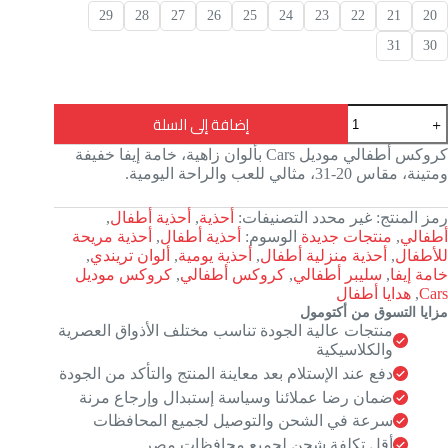
29
28
27
26
25
24
23
22
21
20
31
30
مية
إضافة إلى السلة
روكس
طفالي
كروكس أطفالي موديل Cars بألوان زاهية، خامة إيفا خفيفة
وديل
ومتينة، مقاس 20-31، مثالي للعب والراحة اليومية.
Car
ألوان
رمز المنتج:
غير محدد
التصنيفات:
أحذية
,
أحذية أطفال
,
بهجة
أطفالي
,
منتجات جديدة
الوسوم:
أحذية أطفال
,
أحذية مريحة
قاس
20-
للأطفال
,
أحذية منزلية أطفال
,
أحذية يومية
,
ألوان تريندي
,
3
خامة إيفا
,
سليبر أطفالي
,
كروكس أطفالي
,
كروكس موديل
Cars
,
هدايا أطفال
مزايا التسوق من أكتومول
منتجات عالية الجودة تناسب مختلف الأذواق العصرية
والكلاسيكية
دفع عند الإستلام بعد معاينة المنتج والتأكد من الجودة
ضمان رضا عملائنا وسياسة إستبدال وإرجاع مرنة
سرعة في الشحن والتوصيل لجميع المحافظات
أقل تكلفة شحن لجميع محافظات مصر