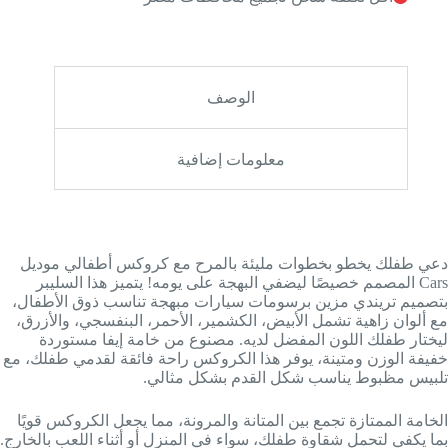
الوصف
معلومات إضافية
دعي طفلك يخطو بخطوات مليئة بالمرح مع كروكس أطفالي موديل
Cars المصمم خصيصًا ليضفي البهجة على يومه! يتميز هذا السليبر
بتصميم تريندي مزين برسومات سيارات مبهجة تناسب ذوق الأطفال،
مع ألوان زاهية تشمل الأبيض، الكشمير، الأحمر، البنفسجي، والأزرق،
ليختار طفلك اللون المفضل لديه. مصنوع من خامة إيفا مستوردة
خفيفة الوزن ومتينة، يوفر هذا الكروكس راحة فائقة لقدمي طفلك، مع
تلبيس مظبوط يناسب شكل القدم بشكل مثالي.
الخامة الممتازة تجمع بين المتانة والمرونة، مما يجعل الكروكس قويًا
بما يكفي لتحمل شقاوة طفلك، سواء في المنزل أو أثناء اللعب بالخارج.