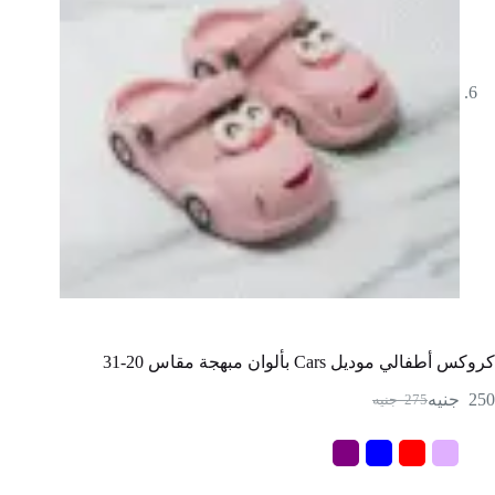
كروكس أطفالي موديل Cars بألوان مبهجة مقاس 20-31
250
جنيه
275
جنيه
السعر
السعر
الحالي
الأصلي
هو:
هو:
275
250
جنيه.
جنيه.