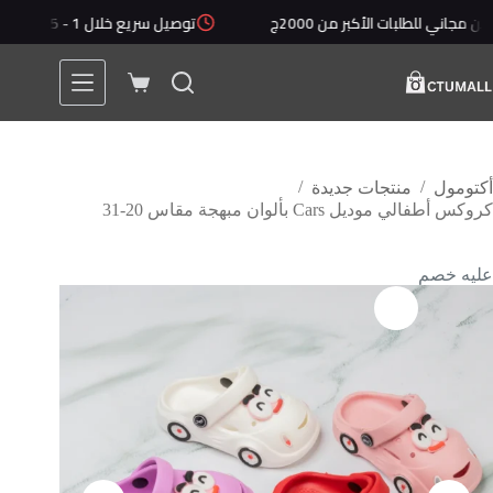
لتجاوز
طلبات الأكبر من 2000ج
توصيل سريع خلال 1 - 5 أيام
أ
لى
لمحتوى
عربة
التسوق
/
/
أكتومول
منتجات جديدة
كروكس أطفالي موديل Cars بألوان مبهجة مقاس 20-31
عليه خصم