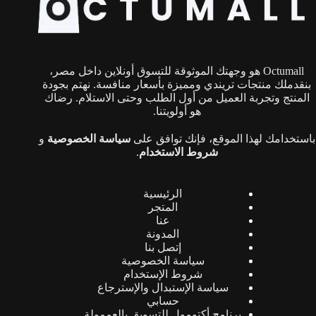
يمكن
اختيار
الخيارات
على
صفحة
Octumall هو وجهتك الموثوقة للتسوق أونلاين داخل مصر،
المنتج
بنقدملك منتجات تريندي ومميزة بأسعار منافسة. نهتم بجودة
المنتج وتجربة العميل من أول الطلب وحتى الاستلام. رضاك
هو أولويتنا.
باستخدامك لهذا الموقع، فإنك توافق على
سياسة الخصوصية
و
شروط الاستخدام
.
الرئيسية
المتجر
عنا
المدونة
إتصل بنا
سياسة الخصوصية
شروط الإستخدام
سياسة الإستبدال والإسترجاع
حسابي
برنامج أكتومول للتسويق بالعممولة