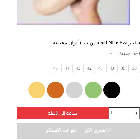
سليبر Nike Eva للجنسين ب 6 ألوان مختلفة!
520
جنيه
588
جنيه
45
44
43
42
41
40
39
38
إضافة إلى السلة
⚡ اشتري الآن — دفع عند الاستلام