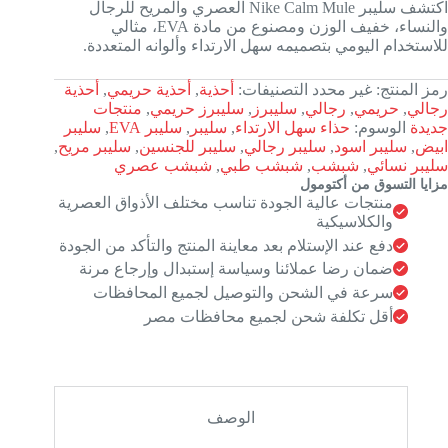
اكتشف سليبر Nike Calm Mule العصري والمريح للرجال
والنساء، خفيف الوزن ومصنوع من مادة EVA، مثالي
للاستخدام اليومي بتصميمه سهل الارتداء وألوانه المتعددة.
رمز المنتج:
غير محدد
التصنيفات:
أحذية
,
أحذية حريمي
,
أحذية
رجالي
,
حريمي
,
رجالي
,
سليبرز
,
سليبرز حريمي
,
منتجات
جديدة
الوسوم:
حذاء سهل الارتداء
,
سليبر
,
سليبر EVA
,
سليبر
ابيض
,
سليبر اسود
,
سليبر رجالي
,
سليبر للجنسين
,
سليبر مريح
,
سليبر نسائي
,
شبشب
,
شبشب طبي
,
شبشب عصري
مزايا التسوق من أكتومول
منتجات عالية الجودة تناسب مختلف الأذواق العصرية
والكلاسيكية
دفع عند الإستلام بعد معاينة المنتج والتأكد من الجودة
ضمان رضا عملائنا وسياسة إستبدال وإرجاع مرنة
سرعة في الشحن والتوصيل لجميع المحافظات
أقل تكلفة شحن لجميع محافظات مصر
الوصف