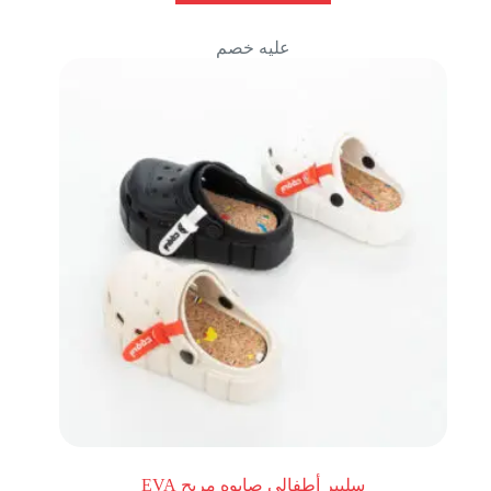
عليه خصم
سليبر أطفالي صابوه مريح EVA