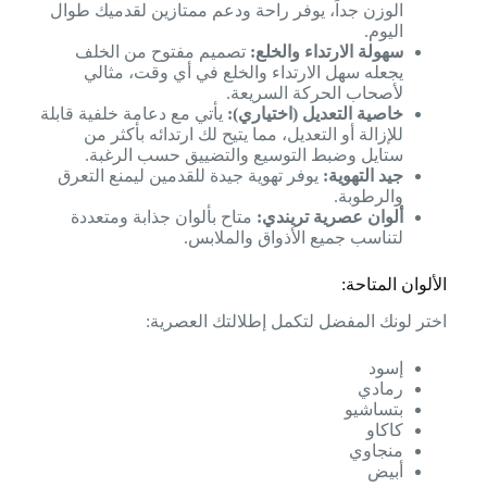
الوزن جداً، يوفر راحة ودعم ممتازين لقدميك طوال
اليوم.
سهولة الارتداء والخلع:
تصميم مفتوح من الخلف
يجعله سهل الارتداء والخلع في أي وقت، مثالي
لأصحاب الحركة السريعة.
خاصية التعديل (اختياري):
يأتي مع دعامة خلفية قابلة
للإزالة أو التعديل، مما يتيح لك ارتدائه بأكثر من
ستايل وضبط التوسيع والتضييق حسب الرغبة.
جيد التهوية:
يوفر تهوية جيدة للقدمين ليمنع التعرق
والرطوبة.
ألوان عصرية تريندي:
متاح بألوان جذابة ومتعددة
لتناسب جميع الأذواق والملابس.
الألوان المتاحة:
اختر لونك المفضل لتكمل إطلالتك العصرية:
إسود
رمادي
بتساشيو
كاكاو
منجاوي
أبيض