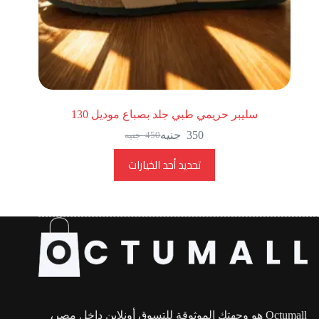
سليبر حريمي طبي جلد بصباع موديل 130
350
جنيه
450
جنيه
تحديد أحد الخيارات
Octumall هو وجهتك الموثوقة للتسوق أونلاين داخل مصر،