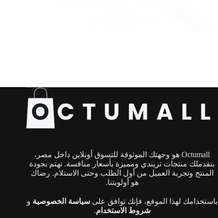
يقدم متجر أكتومول فرصة ذهبية للعمل في التجارة
الإلكترونية داخل مصر بنظام التسويق بالعمولة دون الحاجة
لرأس مال. يتيح النظام للمسوقين تحديد أرباحهم بحرية، مع
تكفل المتجر بمهام التخزين والشحن. يمكنك البدء عبر هاتفك
المحمول وإدارة الطلبات بسهولة، مع ضمان صرف العمولات
شهرياً وتوفير أدوات تقنية متقدمة لدعم نمو أعمالك وتحقيق
أرباح مستدامة ومجزية.
Octumall هو وجهتك الموثوقة للتسوق أونلاين داخل مصر،
بنقدملك منتجات تريندي ومميزة بأسعار منافسة. نهتم بجودة
المنتج وتجربة العميل من أول الطلب وحتى الاستلام. رضاك
هو أولويتنا.
باستخدامك لهذا الموقع، فإنك توافق على
سياسة الخصوصية
و
شروط الاستخدام
.